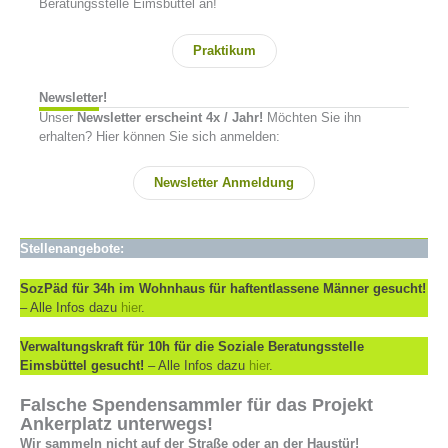
Beratungsstelle Eimsbüttel an!
Praktikum
Newsletter!
Unser
Newsletter erscheint 4x / Jahr!
Möchten Sie ihn
erhalten? Hier können Sie sich anmelden:
Newsletter Anmeldung
Stellenangebote:
SozPäd für 34h im Wohnhaus für haftentlassene Männer gesucht!
– Alle Infos dazu
hier
.
Verwaltungskraft für 10h für die Soziale Beratungsstelle
Eimsbüttel
gesucht!
– Alle Infos dazu
hier
.
Falsche Spendensammler für das Projekt
Ankerplatz unterwegs!
Wir sammeln nicht auf der Straße oder an der Haustür!