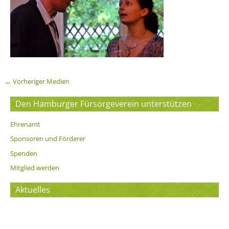
←
Vorheriger Medien
Den Hamburger Fürsorgeverein unterstützen
Ehrenamt
Sponsoren und Förderer
Spenden
Mitglied werden
Aktuelles