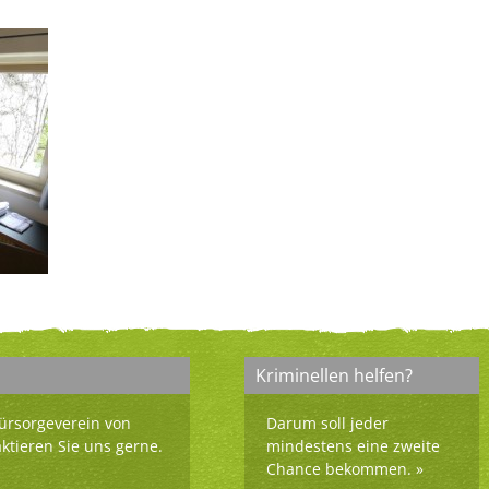
Kriminellen helfen?
ürsorgeverein von
Darum soll jeder
aktieren Sie uns gerne.
mindestens eine zweite
Chance bekommen.
»